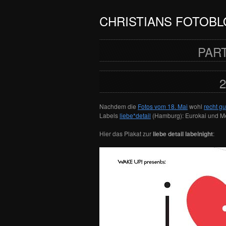
CHRISTIANS FOTOB
PART
2
Nachdem die
Fotos vom 18. Mai
wohl
recht g
Labels
liebe*detail
(Hamburg): Eurokai und Met
Hier das Plakat zur
liebe detail labelnight
: