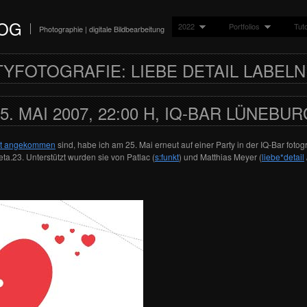
LOG
2022
Portfolios
Tuto
Photographie | digitale Bildbearbeitung
YFOTOGRAFIE: LIEBE DETAIL LABELN
5. MAI 2007, 22:00 H, IQ-BAR LÜNEBU
ut angekommen
sind, habe ich am 25. Mai erneut auf einer Party in der IQ-Bar fotog
a.23. Unterstützt wurden sie von Patlac (
s:funkt
) und Matthias Meyer (
liebe*detail