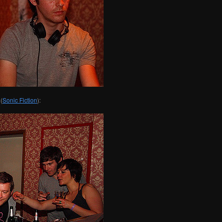
(
Sonic Fiction
):