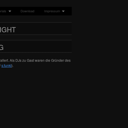
rials
Download
Impressum
IGHT
RG
rafiert. Als DJs zu Gast waren die Gründer des
/
s:funkt
).