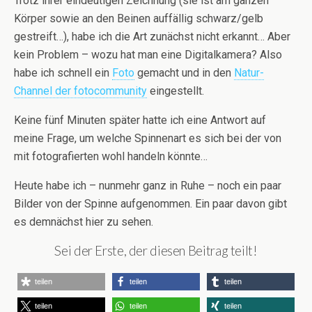
Trotz ihrer eindeutigen Zeichnung (sie ist am ganzen
Körper sowie an den Beinen auffällig schwarz/gelb
gestreift…), habe ich die Art zunächst nicht erkannt… Aber
kein Problem – wozu hat man eine Digitalkamera? Also
habe ich schnell ein
Foto
gemacht und in den
Natur-
Channel der fotocommunity
eingestellt.
Keine fünf Minuten später hatte ich eine Antwort auf
meine Frage, um welche Spinnenart es sich bei der von
mit fotografierten wohl handeln könnte…
Heute habe ich – nunmehr ganz in Ruhe – noch ein paar
Bilder von der Spinne aufgenommen. Ein paar davon gibt
es demnächst hier zu sehen.
Sei der Erste, der diesen Beitrag teilt!
teilen
teilen
teilen
teilen
teilen
teilen