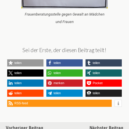
Frauenberatungsstelle gegen Gewalt an Mädchen
und Frauen
Sei der Erste, der diesen Beitrag teilt!
teilen
teilen
teilen
teilen
teilen
teilen
teilen
merken
Pocket
teilen
teilen
teilen
RSS-feed
Vorheriger Beitrag
Nächster Beitrag