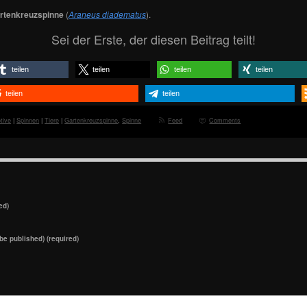
rtenkreuzspinne
(
Araneus diadematus
).
Sei der Erste, der diesen Beitrag teilt!
teilen
teilen
teilen
teilen
teilen
teilen
tive
|
Spinnen
|
Tiere
|
Gartenkreuzspinne
,
Spinne
Feed
Comments
ed)
 be published) (required)