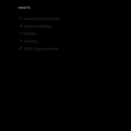
CREDITS
Design by Graph Paper Press
Powered by Wordpress
Subscribe
Comments
© 2026, Christians Fotoblog