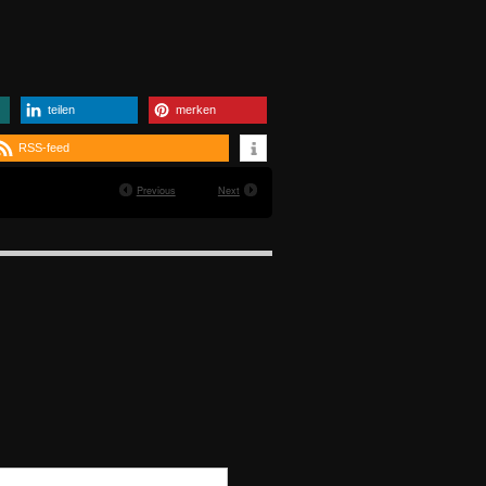
teilen
merken
RSS-feed
Previous
Next