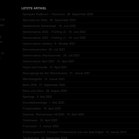
LETZTE ARTIKEL
Sportpark Radbruch – Panorama
28. September 2024
 ist
Abschied von Nelly
28. September 2024
aten
Gewöhnlicher Natternkopf
19. Juni 2022
Gartenmakros 2022 – Frühling (2)
19. Juni 2022
g.
Gartenmakros 2022 – Frühling (1)
19. Juni 2022
en
Gartenmakros (Herbst)
9. Oktober 2021
Sommerkaninchen
25. Juli 2021
zu
Gartenmakros (Hochsommer)
24. Juli 2021
!
Gartenmakros April 2021
10. April 2021
Hazel und Freunde
10. April 2021
Neuzugänge bei den Wackelnasen
31. Januar 2021
Mikrofotografie
10. Januar 2021
Berlin 2020
27. September 2020
Nena und Oskar
28. August 2020
Sperlinge
9. Mai 2020
Kirschblütenkönige
1. Mai 2020
Frühjahrsblüte
19. April 2020
Diashow: Wackelnasen 04/2020
19. April 2020
Osterhasen
19. April 2020
Frostnasen
3. Januar 2020
Erfahrungsbericht: Fotobuch Professional Line von Saal-Digital
13. Januar 2019
Terraforming
16. September 2018