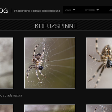
LOG
2022
Portfolios
Tuto
Photographie | digitale Bildbearbeitung
KREUZSPINNE
eus diadematus)