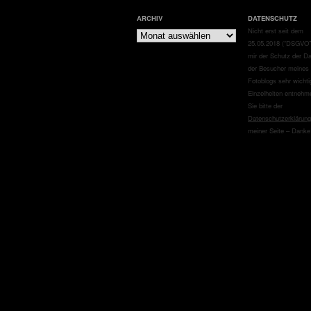
ARCHIV
DATENSCHUTZ
Archiv
Nicht erst seit dem
25.05.2018 (“DSGVO”)
mir der Schutz der D
der Besucher meines
Fotoblogs sehr wichti
Einzelheiten entnehm
Sie bitte der
Datenschutzerklärung
meiner Seite – Danke