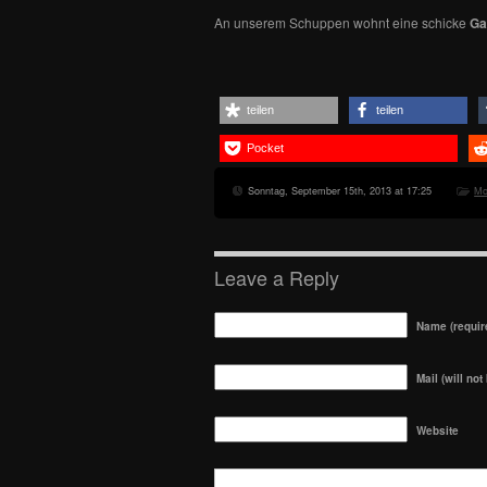
An unserem Schuppen wohnt eine schicke
Ga
teilen
teilen
Pocket
Sonntag, September 15th, 2013 at 17:25
Mo
Leave a Reply
Name (requir
Mail (will not
Website