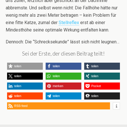
uns zulief, letztlich aber geschickt an der Dachrinne
abbremste. Und selbst wenn nicht: Die Fallhöhe hätte nur
wenig mehr als zwei Meter betragen – kein Problem für
eine fitte Katze, zumal der
Stellreflex
erst ab einer
Mindesthöhe seine optimale Wirkung entfalten kann.
Dennoch: Die “Schrecksekunde” lässt sich nicht leugnen…
Sei der Erste, der diesen Beitrag teilt!
teilen
teilen
teilen
teilen
teilen
teilen
teilen
merken
Pocket
teilen
teilen
teilen
RSS-feed