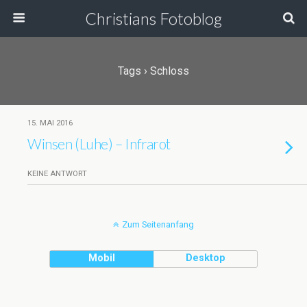
Christians Fotoblog
Tags › Schloss
15. MAI 2016
Winsen (Luhe) – Infrarot
KEINE ANTWORT
Zum Seitenanfang
Mobil
Desktop