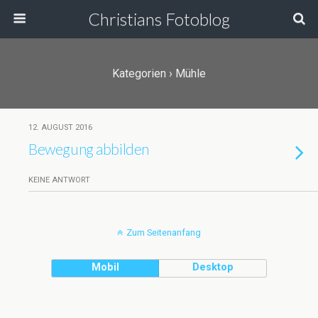
Christians Fotoblog
Kategorien ›
Mühle
12. AUGUST 2016
Bewegung abbilden
KEINE ANTWORT
Zum Seitenanfang
Mobil
Desktop