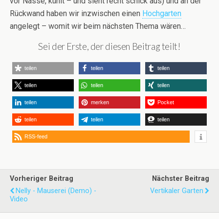
vor Nässe, kühlt – und sieht recht schick aus) und an der
Rückwand haben wir inzwischen einen
Hochgarten
angelegt – womit wir beim nächsten Thema wären…
Sei der Erste, der diesen Beitrag teilt!
teilen
teilen
teilen
teilen
teilen
teilen
teilen
merken
Pocket
teilen
teilen
teilen
RSS-feed
Vorheriger Beitrag
Nächster Beitrag
Nelly - Mauserei (Demo) -
Vertikaler Garten
Video