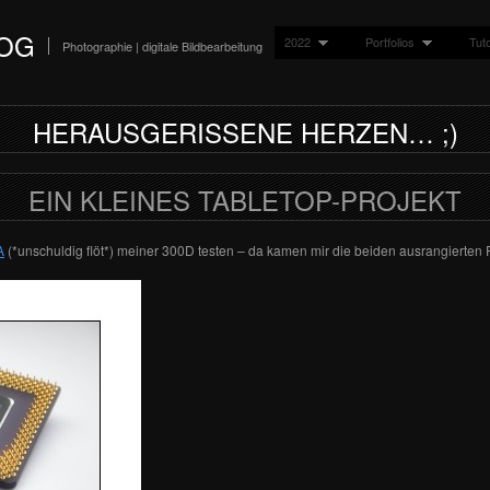
LOG
2022
Portfolios
Tuto
Photographie | digitale Bildbearbeitung
HERAUSGERISSENE HERZEN… ;)
EIN KLEINES TABLETOP-PROJEKT
A
(*unschuldig flöt*) meiner 300D testen – da kamen mir die beiden ausrangierte