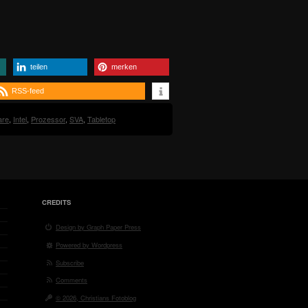
teilen
merken
RSS-feed
are
,
Intel
,
Prozessor
,
SVA
,
Tabletop
CREDITS
Design by Graph Paper Press
Powered by Wordpress
Subscribe
Comments
© 2026, Christians Fotoblog