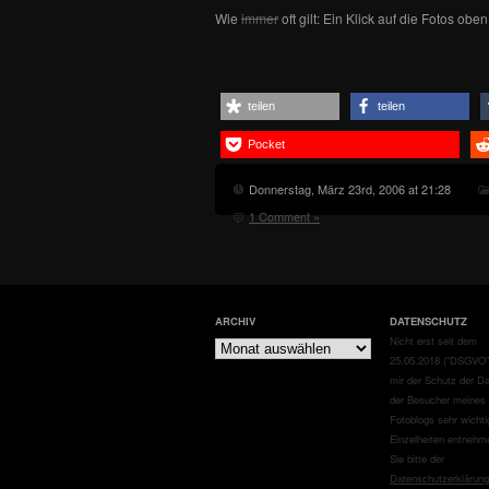
Wie
immer
oft gilt: Ein Klick auf die Fotos obe
teilen
teilen
Pocket
Donnerstag, März 23rd, 2006 at 21:28
1 Comment »
ARCHIV
DATENSCHUTZ
Archiv
Nicht erst seit dem
25.05.2018 (“DSGVO”)
mir der Schutz der D
der Besucher meines
Fotoblogs sehr wichti
Einzelheiten entnehm
Sie bitte der
Datenschutzerklärung