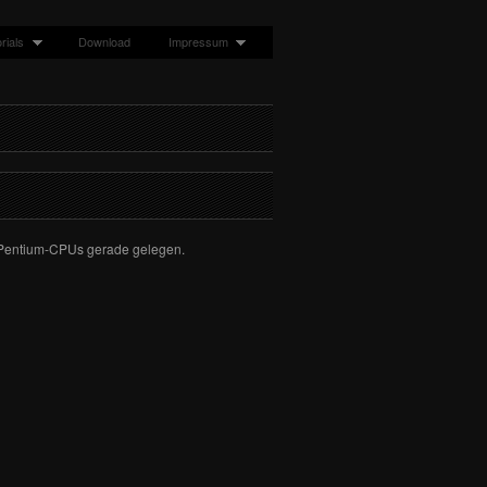
rials
Download
Impressum
n Pentium-CPUs gerade gelegen.