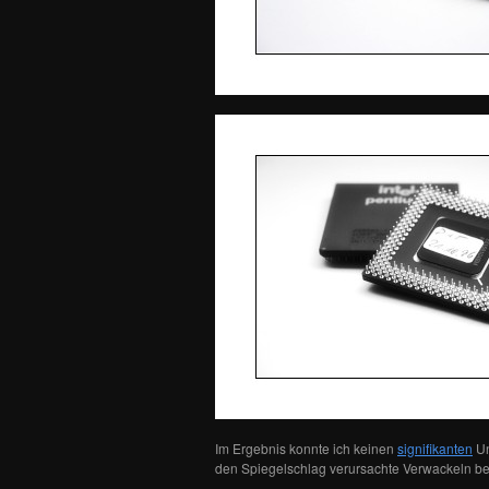
Im Ergebnis konnte ich keinen
signifikanten
Un
den Spiegelschlag verursachte Verwackeln b