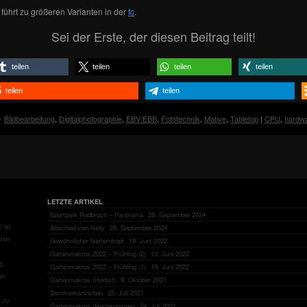
n führt zu größeren Varianten in der
fc
.
Sei der Erste, der diesen Beitrag teilt!
teilen
teilen
teilen
teilen
teilen
teilen
Bildbearbeitung
,
Digitalphotographie
,
EBV/EBB
,
Fototechnik
,
Motive
,
Tabletop
|
CPU
,
hardw
LETZTE ARTIKEL
Sportpark Radbruch – Panorama
28. September 2024
 ist
Abschied von Nelly
28. September 2024
aten
Gewöhnlicher Natternkopf
19. Juni 2022
Gartenmakros 2022 – Frühling (2)
19. Juni 2022
g.
Gartenmakros 2022 – Frühling (1)
19. Juni 2022
en
Gartenmakros (Herbst)
9. Oktober 2021
Sommerkaninchen
25. Juli 2021
zu
Gartenmakros (Hochsommer)
24. Juli 2021