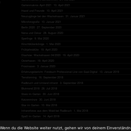
!
Gartenmakros April 2021
10. April 2021
Hazel und Freunde
10. April 2021
Neuzugänge bei den Wackelnasen
31. Januar 2021
Mikrofotografie
10. Januar 2021
Berlin 2020
27. September 2020
Nena und Oskar
28. August 2020
Sperlinge
9. Mai 2020
Kirschblütenkönige
1. Mai 2020
Frühjahrsblüte
19. April 2020
Diashow: Wackelnasen 04/2020
19. April 2020
Osterhasen
19. April 2020
Frostnasen
3. Januar 2020
Erfahrungsbericht: Fotobuch Professional Line von Saal-Digital
13. Januar 2019
Terraforming
16. September 2018
Radbruch und Umland infrarot
3. September 2018
Blutmond 2018
28. Juli 2018
Stare im Garten
30. Juni 2018
Katzenminze
30. Juni 2018
Star im Garten
10. Mai 2018
Infrarotfotos aus dem Wald bei Radbruch
1. Mai 2018
Spaß im Garten
14. April 2018
‘ninchenheim 3.5
14. April 2018
 Wenn du die Website weiter nutzt, gehen wir von deinem Einverständni