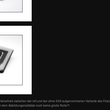
terschied zwischen der mit und der ohne SVA aufgenommenen Variante des Fotos
ei dem Abbildungsmaßstab noch keine groöe Rolle?!