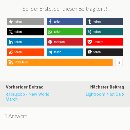
Sei der Erste, der diesen Beitrag teilt!
teilen
teilen
teilen
teilen
teilen
teilen
teilen
merken
Pocket
teilen
teilen
teilen
RSS-feed
Vorheriger Beitrag
Nächster Beitrag
Haujobb - New World
Lightroom 4 Ist Da
March
1 Antwort