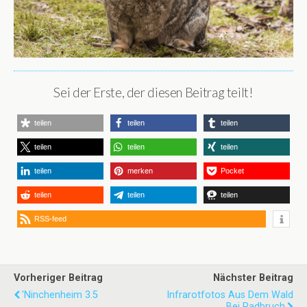
Sei der Erste, der diesen Beitrag teilt!
teilen
teilen
teilen
teilen
teilen
teilen
teilen
merken
Pocket
teilen
teilen
teilen
RSS-feed
Vorheriger Beitrag
Nächster Beitrag
'ninchenheim 3.5
Infrarotfotos Aus Dem Wald
Bei Radbruch