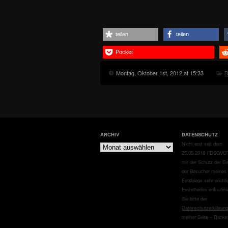
teilen
teilen
Pocket
Montag, Oktober 1st, 2012 at 15:33
B
ARCHIV
DATENSCHUTZ
Archiv
Nicht erst seit dem
25.05.2018 (“DSGVO”)
mir der Schutz der D
der Besucher meines
Fotoblogs sehr wichti
Einzelheiten entnehm
Sie bitte der
Datenschutzerklärung
meiner Seite – Danke