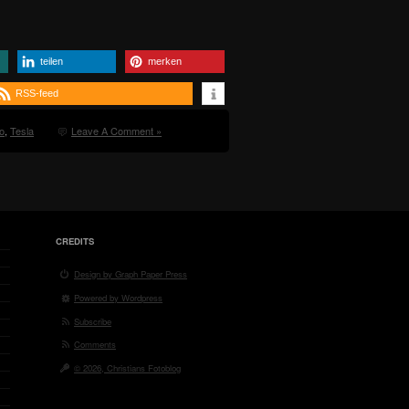
teilen
merken
RSS-feed
o
,
Tesla
Leave A Comment »
CREDITS
Design by Graph Paper Press
Powered by Wordpress
Subscribe
Comments
© 2026, Christians Fotoblog