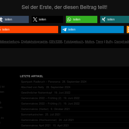
Sei der Erste, der diesen Beitrag teilt!
teilen
teilen
teilen
teilen
teilen
teilen
ildbearbeitung
,
Digitalphotographie
,
EBV/EBB
,
Fototagebuch
,
Motive
,
Tiere
|
Buffy
,
Dampfradi
LETZTE ARTIKEL
Sportpark Radbruch – Panorama
28. September 2024
 ist
Abschied von Nelly
28. September 2024
aten
Gewöhnlicher Natternkopf
19. Juni 2022
Gartenmakros 2022 – Frühling (2)
19. Juni 2022
g.
Gartenmakros 2022 – Frühling (1)
19. Juni 2022
en
Gartenmakros (Herbst)
9. Oktober 2021
Sommerkaninchen
25. Juli 2021
zu
Gartenmakros (Hochsommer)
24. Juli 2021
!
Gartenmakros April 2021
10. April 2021