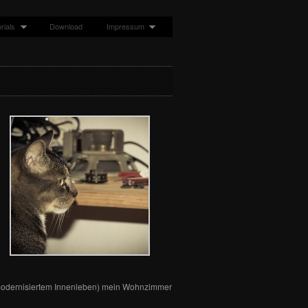
rials
Download
Impressum
 – modernisiertem Innenleben) mein Wohnzimmer