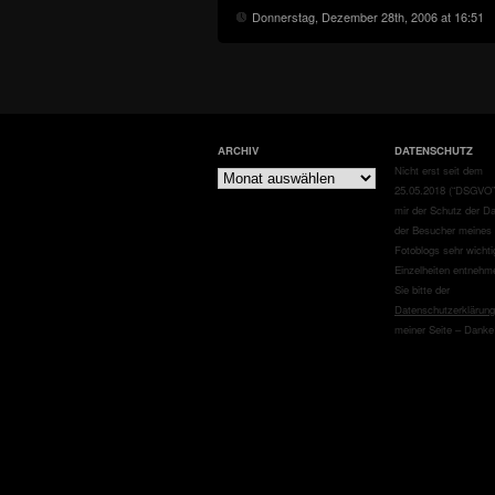
Donnerstag, Dezember 28th, 2006 at 16:51
ARCHIV
DATENSCHUTZ
Archiv
Nicht erst seit dem
25.05.2018 (“DSGVO”)
mir der Schutz der D
der Besucher meines
Fotoblogs sehr wichti
Einzelheiten entnehm
Sie bitte der
Datenschutzerklärung
meiner Seite – Danke