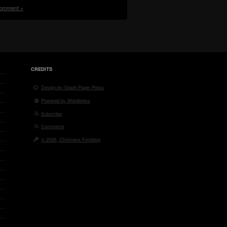
omment »
CREDITS
Design by Graph Paper Press
Powered by Wordpress
Subscribe
Comments
© 2026, Christians Fotoblog