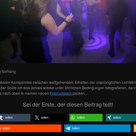
ten Vorhang
nehmbaren Kompromiss zwischen weitgehendem Erhalten der ursprünglichen Lichtst
r. Sollte ich also jemals wieder unter ähnlichen Bedingungen fotografieren, dann 
nz nach oben in meinen neuen
Fotorucksack
packen…
Sei der Erste, der diesen Beitrag teilt!
teilen
teilen
teilen
teilen
teilen
teilen