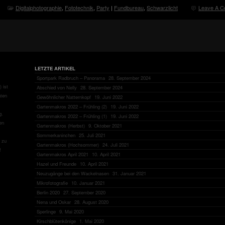
Digitalphotographie
,
Fototechnik
,
Party
|
Fundbureau
,
Schwarzlicht
Leave A C
LETZTE ARTIKEL
Sportpark Radbruch – Panorama
28. September 2024
 ist
Abschied von Nelly
28. September 2024
aten
Gewöhnlicher Natternkopf
19. Juni 2022
Gartenmakros 2022 – Frühling (2)
19. Juni 2022
g.
Gartenmakros 2022 – Frühling (1)
19. Juni 2022
en
Gartenmakros (Herbst)
9. Oktober 2021
Sommerkaninchen
25. Juli 2021
zu
Gartenmakros (Hochsommer)
24. Juli 2021
!
Gartenmakros April 2021
10. April 2021
Hazel und Freunde
10. April 2021
Neuzugänge bei den Wackelnasen
31. Januar 2021
Mikrofotografie
10. Januar 2021
Berlin 2020
27. September 2020
Nena und Oskar
28. August 2020
Sperlinge
9. Mai 2020
Kirschblütenkönige
1. Mai 2020