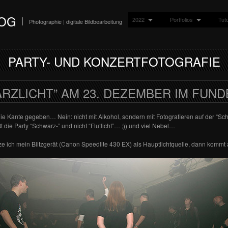
LOG
2022
Portfolios
Tuto
Photographie | digitale Bildbearbeitung
PARTY- UND KONZERTFOTOGRAFIE
RZLICHT” AM 23. DEZEMBER IM FUN
die Kante gegeben… Nein: nicht mit Alkohol, sondern mit Fotografieren auf der “Sc
 die Party “Schwarz-” und nicht “Flutlicht”… ;)) und viel Nebel…
ze ich mein Blitzgerät (Canon Speedlite 430 EX) als Hauptlichtquelle, dann komm