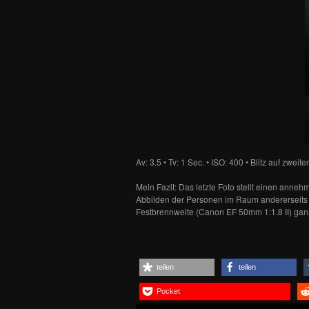
Av: 3.5 • Tv: 1 Sec. • ISO: 400 • Blitz auf zwei
Mein Fazit: Das letzte Foto stellt einen an
Abbilden der Personen im Raum andererseits da
Festbrennweite (Canon EF 50mm 1:1.8 II) ga
teilen
teilen
Pocket