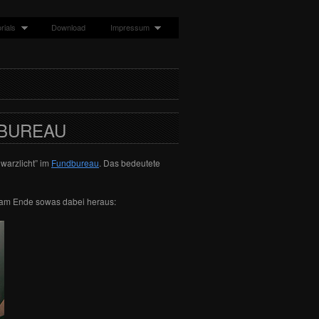
rials
Download
Impressum
DBUREAU
hwarzlicht” im
Fundbureau
. Das bedeutete
t am Ende sowas dabei heraus: