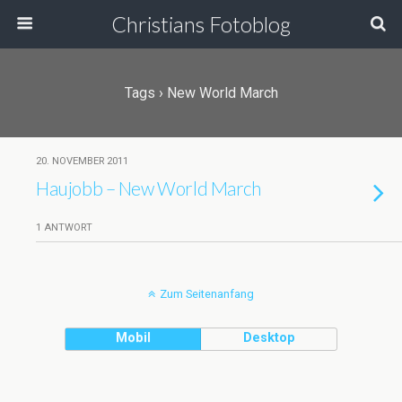
Christians Fotoblog
Tags › New World March
20. NOVEMBER 2011
Haujobb – New World March
1 ANTWORT
Zum Seitenanfang
Mobil
Desktop